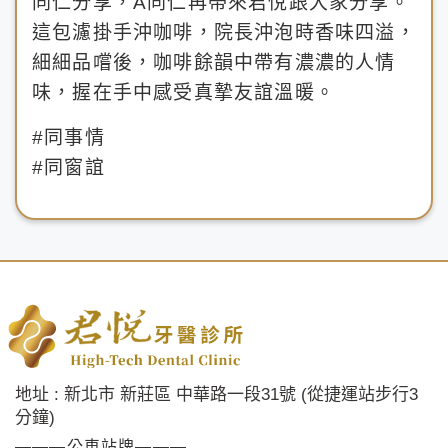
同仁分享，A同仁再帶來君悅跟大家分享。
這包濾掛手沖咖啡，院長沖泡時香味四溢，
細細品嚐後，咖啡餘韻中帶有濃濃的人情
味，握在手中感受真摯友誼溫暖。
#同事情
#同窗誼
地址 : 新北市 新莊區 中華路一段31號 (從捷運站步行3
分鐘)
———公車站牌———