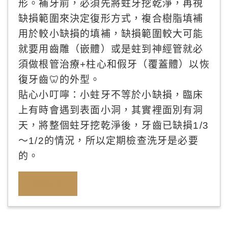
形。補牙前，必須先將蛀牙挖乾淨，再視
缺損範圍來決定復形方式，複合樹脂填補
用於較小缺損的填補，缺損範圍較大可能
就要用齒雕（嵌體）或是蛀到神經管就必
須做根管治療+柱心和假牙（覆蓋體）以恢
復牙齒🦷的外型。
貼心小叮嚀：小蛀牙不等於小缺損，臨床
上有時會遇到表面小洞，其實裡面別有洞
天，將整個蛀牙挖乾淨後，牙齒已缺損1/3
～1/2的情況，所以定期檢查洗牙是必要
的。
案例分享