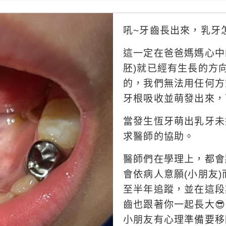
吼~牙齒長出來，乳牙怎
這一定在爸爸媽媽心中
胚)就已經有生長的方
的，我們無法用任何方
牙根吸收並萌發出來，
當發生恆牙萌出乳牙未
求醫師的協助。
醫師們在學理上，都會
會依病人意願(小朋友
至半年追蹤，並在這段
齒也跟著你一起長大
小朋友有心理準備要移