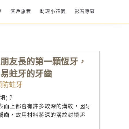
享
客戶旅程
助理小花園
影音專區
小朋友長的第一顆恆牙，
容易蛀牙的牙齒
預防蛀牙
填)？
表面上都會有許多較深的溝紋，因牙
齲齒，故用材料將深的溝紋封填起