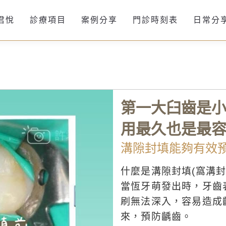
君悅
診療項目
案例分享
門診時刻表
日常分
第一大臼齒是
用最久也是最
溝隙封填能夠有效
什麼是溝隙封填(窩溝封
當恆牙萌發出時，牙齒
刷無法深入，容易造成
來，預防齲齒。