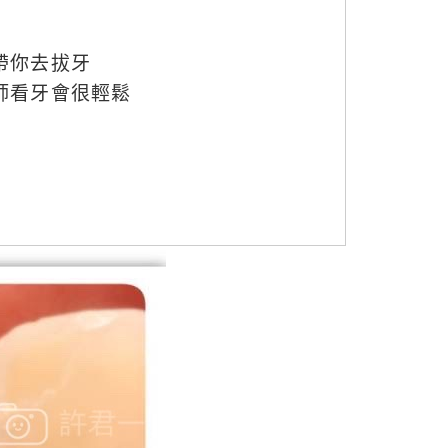
帶你去拔牙
師看牙會很輕鬆