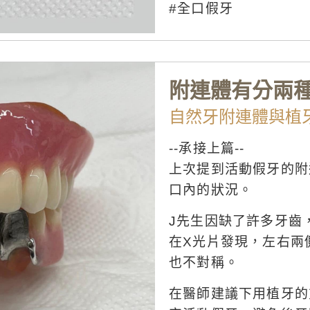
#全口假牙
附連體有分兩
自然牙附連體與植
--承接上篇--
上次提到活動假牙的附連
口內的狀況。
J先生因缺了許多牙齒
在X光片發現，左右兩
也不對稱。
在醫師建議下用植牙的