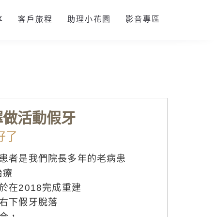
享
客戶旅程
助理小花園
影音專區
擇做活動假牙
好了
患者是我們院長多年的老病患
治療
於在2018完成重建
右下假牙脫落
合，