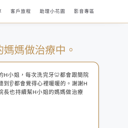
享
客戶旅程
助理小花園
影音專區
的媽媽做治療中。
的H小姐，每次洗完牙🦷都會跟簡院
聽到👂都會覺得心裡暖暖的。謝謝H
院長也持續幫H小姐的媽媽做治療