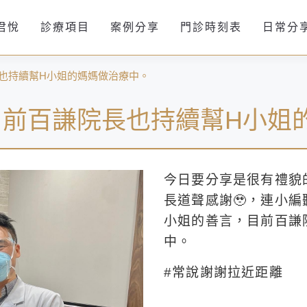
君悅
診療項目
案例分享
門診時刻表
日常分
也持續幫H小姐的媽媽做治療中。
目前百謙院長也持續幫H小姐
今日要分享是很有禮貌
長道聲感謝🥹，連小編
小姐的善言，目前百謙
中。
#常說謝謝拉近距離