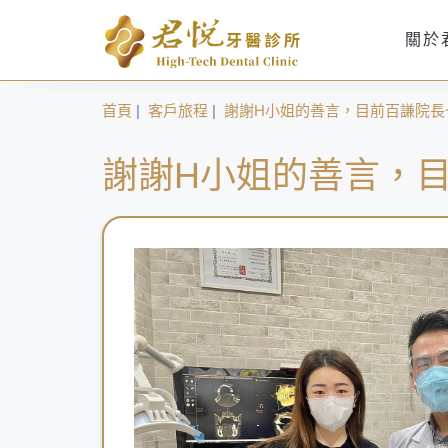
關於
首頁
|
客戶旅程
|
謝謝H小姐的善言，目前百謙院長
謝謝H小姐的善言，