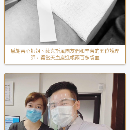
感謝善心師姐、薩克斯風團友們和辛苦的五位護理
師，讓當天血庫進帳兩百多袋血