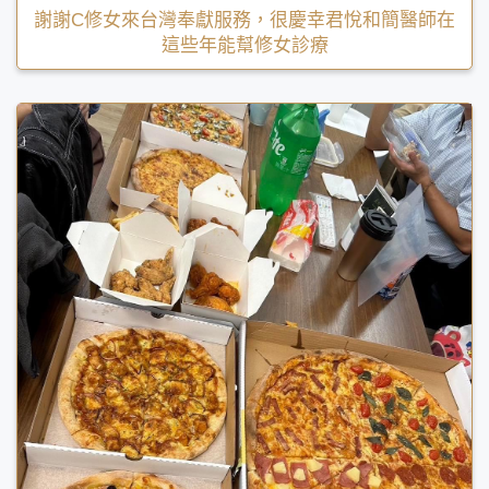
謝謝C修女來台灣奉獻服務，很慶幸君悅和簡醫師在
這些年能幫修女診療